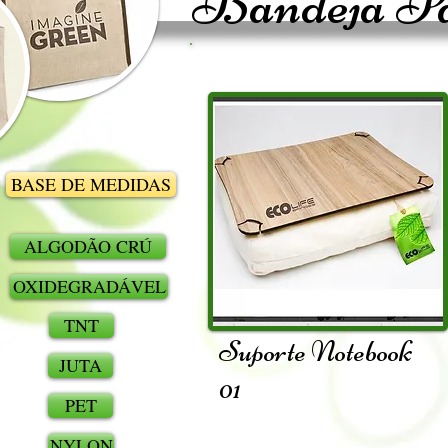
Bandeja Pa
BASE DE MEDIDAS
ALGODÃO CRÚ
OXIDEGRADÁVEL
TNT
Suporte Notebook
JUTA
01
PET
NYLON