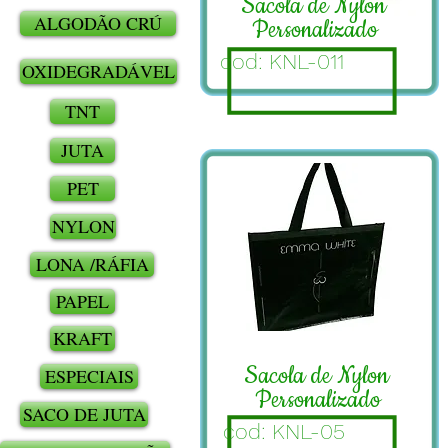
Sacola de Nylon
ALGODÃO CRÚ
Personalizado
cod: KNL-011
OXIDEGRADÁVEL
TNT
JUTA
PET
NYLON
LONA /RÁFIA
PAPEL
KRAFT
Sacola de Nylon
ESPECIAIS
Personalizado
SACO DE JUTA
cod: KNL-05