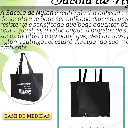
A Sacola de Nylon
é reutilizável (conhecida 
de
sacola
que pode ser utilizada diversas vez
resistente e sofisticado que pode aguentar 
reutilizável
está relacionado à projetos de
s
sacos de
plástico
ou
papel
que, descartados,
nylon
reutilizável
estará divulgando sua ma
ambiente.
BASE DE MEDIDAS